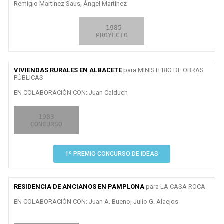
Remigio Martínez Saus, Ángel Martínez
2009

 1985

EN CURSO

CONCURSO
PROYECTO
OBRA
VIVIENDAS RURALES EN ALBACETE
para MINISTERIO DE OBRAS
PÚBLICAS
EN COLABORACIÓN CON: Juan Calduch
1983
2007

2008

CONCURSO
PROYECTO
OBRA
1º PREMIO CONCURSO DE IDEAS
RESIDENCIA DE ANCIANOS EN PAMPLONA
para LA CASA ROCA
EN COLABORACIÓN CON: Juan A. Bueno, Julio G. Alaejos