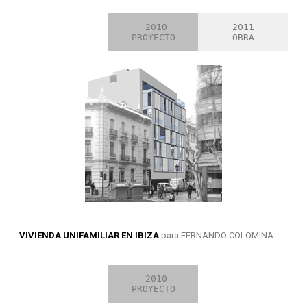
2003

 2010

2011

CONCURSO
PROYECTO
OBRA
VIVIENDA UNIFAMILIAR EN IBIZA
para FERNANDO COLOMINA
2009

 2010

EN CURSO

CONCURSO
PROYECTO
OBRA